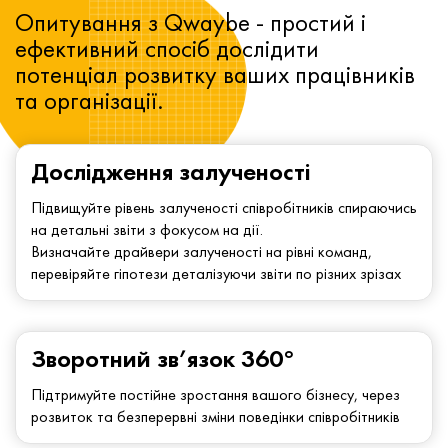
Опитування з Qwaybe - простий і
ефективний спосіб дослідити
потенціал розвитку ваших працівників
та організації.
Дослідження залученості
Підвищуйте рівень залученості співробітників спираючись
на детальні звіти з фокусом на дії.
Визначайте драйвери залученості на рівні команд,
перевіряйте гіпотези деталізуючи звіти по різних зрізах
Зворотний зв’язок 360°
Підтримуйте постійне зростання вашого бізнесу, через
розвиток та безперервні зміни поведінки співробітників