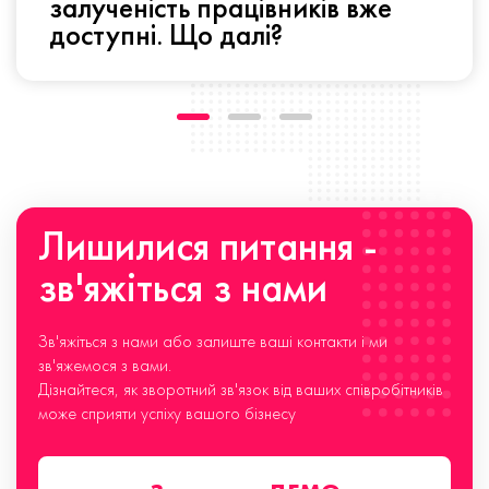
залученість працівників вже
доступні. Що далі?
Лишилися питання -
зв'яжіться з нами
Зв'яжіться з нами або залиште ваші контакти і ми
зв'яжемося з вами.
Дізнайтеся, як зворотний зв'язок від ваших співробітників
може сприяти успіху вашого бізнесу