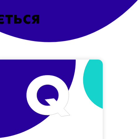
ється