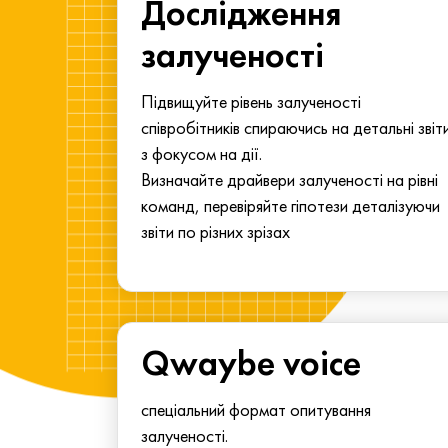
ма для
Дослідження
у
залученості
алу.
Підвищуйте рівень залученості
співробітників спираючись на детальні звіт
з фокусом на дії.
Визначайте драйвери залученості на рівні
команд, перевіряйте гіпотези деталізуючи
звіти по різних зрізах
Qwaybe voice
спеціальний формат опитування
залученості.