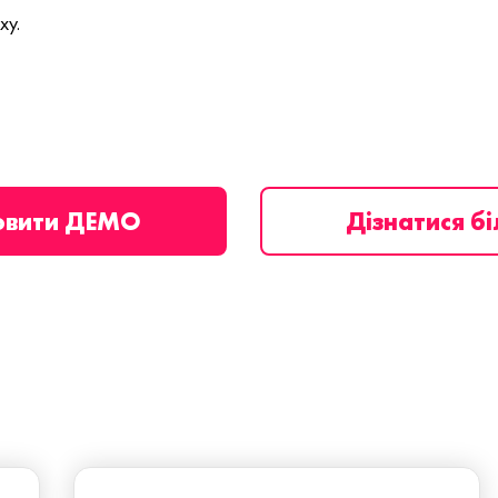
ху.
овити ДЕМО
Дізнатися б