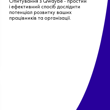
Опитування з Qwaybe - простий
і ефективний спосіб дослідити
потенціал розвитку ваших
працівників та організації.
Ф
о
в