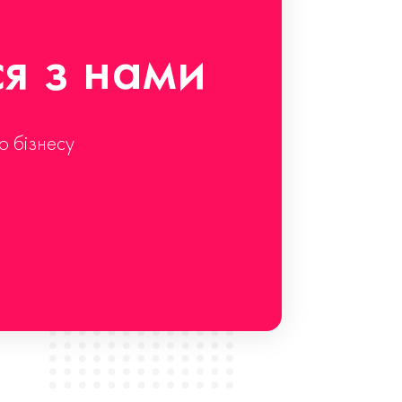
ся з нами
о бізнесу