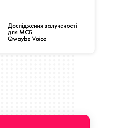
Рез
Дослідження залученості
про 
для МСБ
прац
Qwaybe Voice
Що 