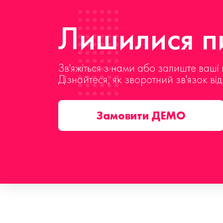
Лишилися пи
Зв'яжіться з нами або залиште ваші 
Дізнайтеся, як зворотний зв'язок ві
Замовити ДЕМО