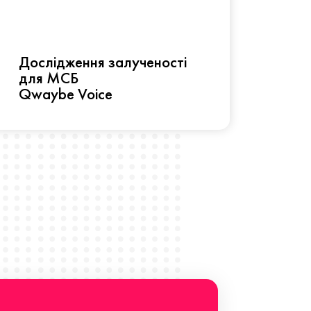
Рез
Дослідження залученості
про 
для МСБ
прац
Qwaybe Voice
Що 