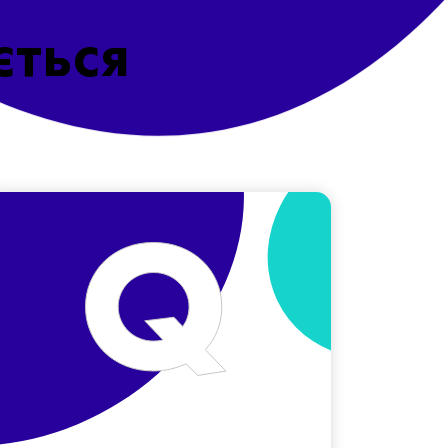
ється