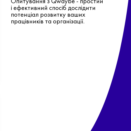
Опитування з Qwaybe - простий
і ефективний спосіб дослідити
потенціал розвитку ваших
працівників та організації.
Ф
о
в