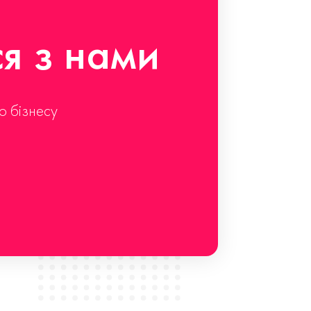
ся з нами
о бізнесу