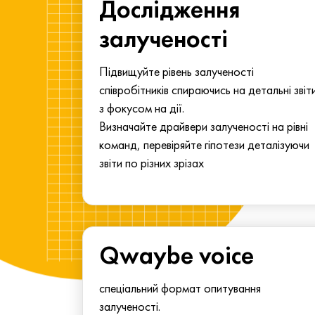
ма для
Дослідження
у
залученості
алу.
Підвищуйте рівень залученості
співробітників спираючись на детальні звіт
з фокусом на дії.
Визначайте драйвери залученості на рівні
команд, перевіряйте гіпотези деталізуючи
звіти по різних зрізах
Qwaybe voice
спеціальний формат опитування
залученості.