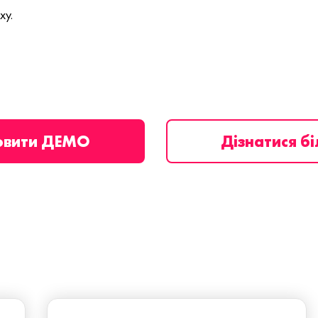
ху.
овити ДЕМО
Дізнатися б