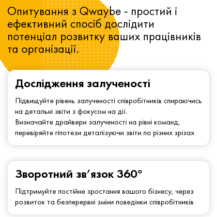
Опитування з Qwaybe - простий і
ефективний спосіб дослідити
потенціал розвитку ваших працівників
та організації.
Дослідження залученості
Підвищуйте рівень залученості співробітників спираючись
на детальні звіти з фокусом на дії.
Визначайте драйвери залученості на рівні команд,
перевіряйте гіпотези деталізуючи звіти по різних зрізах
Зворотний зв’язок 360°
Підтримуйте постійне зростання вашого бізнесу, через
розвиток та безперервні зміни поведінки співробітників