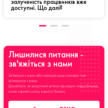
залученість працівників вже
доступні. Що далі?
Лишилися питання -
зв'яжіться з нами
Зв'яжіться з нами або залиште ваші контакти і ми
зв'яжемося з вами.
Дізнайтеся, як зворотний зв'язок від ваших співробітників
може сприяти успіху вашого бізнесу