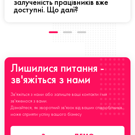
залученість працівників вже
доступні. Що далі?
Лишилися питання -
зв'яжіться з нами
Зв'яжіться з нами або залиште ваші контакти і ми
зв'яжемося з вами.
Дізнайтеся, як зворотний зв'язок від ваших співробітників
може сприяти успіху вашого бізнесу