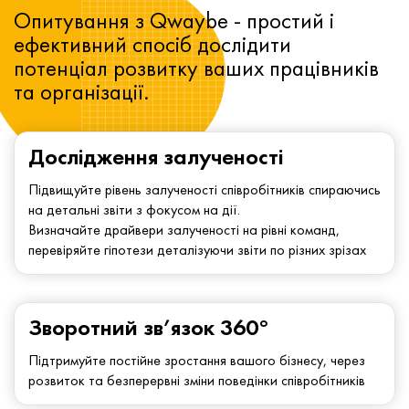
Опитування з Qwaybe - простий і
ефективний спосіб дослідити
потенціал розвитку ваших працівників
та організації.
Дослідження залученості
Підвищуйте рівень залученості співробітників спираючись
на детальні звіти з фокусом на дії.
Визначайте драйвери залученості на рівні команд,
перевіряйте гіпотези деталізуючи звіти по різних зрізах
Зворотний зв’язок 360°
Підтримуйте постійне зростання вашого бізнесу, через
розвиток та безперервні зміни поведінки співробітників