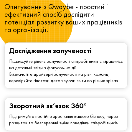
Опитування з Qwaybe - простий і
ефективний спосіб дослідити
потенціал розвитку ваших працівників
та організації.
Дослідження залученості
Підвищуйте рівень залученості співробітників спираючись
на детальні звіти з фокусом на дії.
Визначайте драйвери залученості на рівні команд,
перевіряйте гіпотези деталізуючи звіти по різних зрізах
Зворотний зв’язок 360°
Підтримуйте постійне зростання вашого бізнесу, через
розвиток та безперервні зміни поведінки співробітників