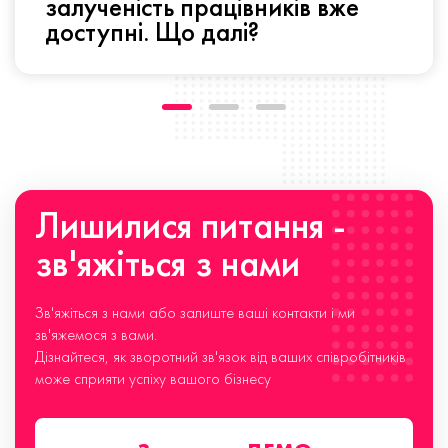
залученість працівників вже
доступні. Що далі?
Лишилися питання -
зв'яжіться з нами
Зв'яжіться з нами або залиште ваші контакти і ми
зв'яжемося з вами.
Дізнайтеся, як зворотний зв'язок від ваших співробітників
може сприяти успіху вашого бізнесу