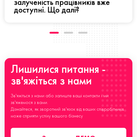
залученість працівників вже
доступні. Що далі?
Лишилися питання -
зв'яжіться з нами
Зв'яжіться з нами або залиште ваші контакти і ми
зв'яжемося з вами.
Дізнайтеся, як зворотний зв'язок від ваших співробітників
може сприяти успіху вашого бізнесу