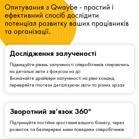
Опитування з Qwaybe - простий і
ефективний спосіб дослідити
потенціал розвитку ваших працівників
та організації.
Дослідження залученості
Підвищуйте рівень залученості співробітників спираючись
на детальні звіти з фокусом на дії.
Визначайте драйвери залученості на рівні команд,
перевіряйте гіпотези деталізуючи звіти по різних зрізах
Зворотний зв’язок 360°
Підтримуйте постійне зростання вашого бізнесу, через
розвиток та безперервні зміни поведінки співробітників