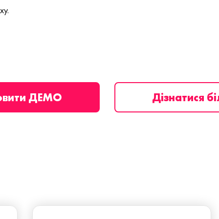
ху.
овити ДЕМО
Дізнатися б