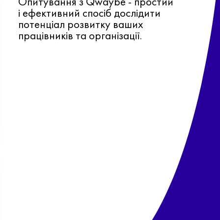
Опитування з Qwaybe - простий
і ефективний спосіб дослідити
потенціал розвитку ваших
працівників та організації.
Ф
о
в