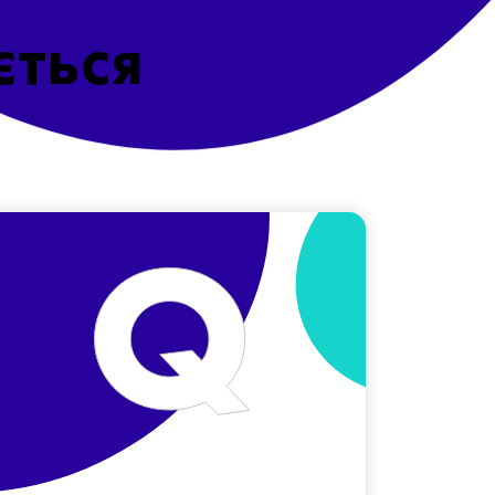
ється