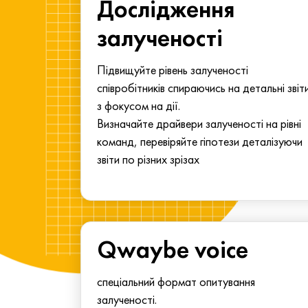
ма для
Дослідження
у
залученості
алу.
Підвищуйте рівень залученості
співробітників спираючись на детальні звіт
з фокусом на дії.
Визначайте драйвери залученості на рівні
команд, перевіряйте гіпотези деталізуючи
звіти по різних зрізах
Qwaybe voice
спеціальний формат опитування
залученості.