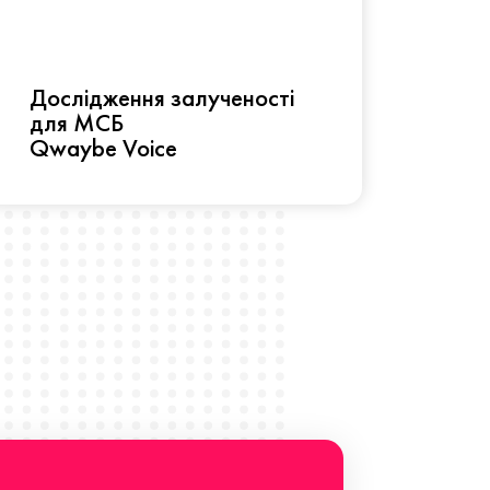
Рез
Дослідження залученості
про 
для МСБ
прац
Qwaybe Voice
Що 