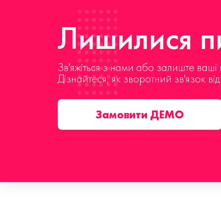
Лишилися пи
Зв'яжіться з нами або залиште ваші 
Дізнайтеся, як зворотний зв'язок ві
Замовити ДЕМО