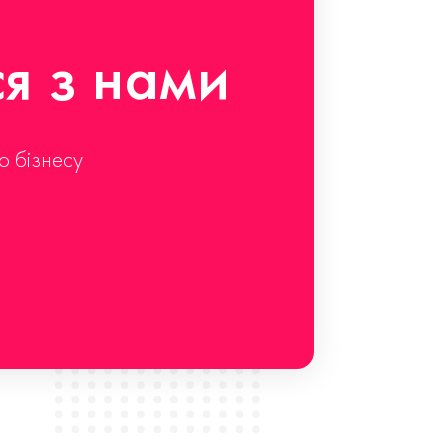
ся з нами
о бізнесу