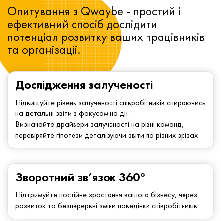
Опитування з Qwaybe - простий і
ефективний спосіб дослідити
потенціал розвитку ваших працівників
та організації.
Дослідження залученості
Підвищуйте рівень залученості співробітників спираючись
на детальні звіти з фокусом на дії.
Визначайте драйвери залученості на рівні команд,
перевіряйте гіпотези деталізуючи звіти по різних зрізах
Зворотний зв’язок 360°
Підтримуйте постійне зростання вашого бізнесу, через
розвиток та безперервні зміни поведінки співробітників