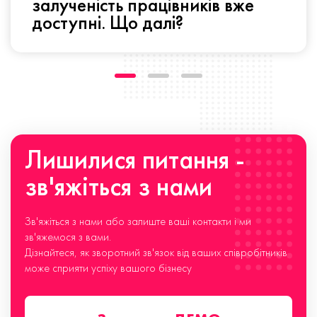
залученість працівників вже
доступні. Що далі?
Лишилися питання -
зв'яжіться з нами
Зв'яжіться з нами або залиште ваші контакти і ми
зв'яжемося з вами.
Дізнайтеся, як зворотний зв'язок від ваших співробітників
може сприяти успіху вашого бізнесу