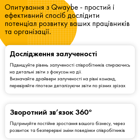
Опитування з Qwaybe - простий і
ефективний спосіб дослідити
потенціал розвитку ваших працівників
та організації.
Дослідження залученості
Підвищуйте рівень залученості співробітників спираючись
на детальні звіти з фокусом на дії.
Визначайте драйвери залученості на рівні команд,
перевіряйте гіпотези деталізуючи звіти по різних зрізах
Зворотний зв’язок 360°
Підтримуйте постійне зростання вашого бізнесу, через
розвиток та безперервні зміни поведінки співробітників