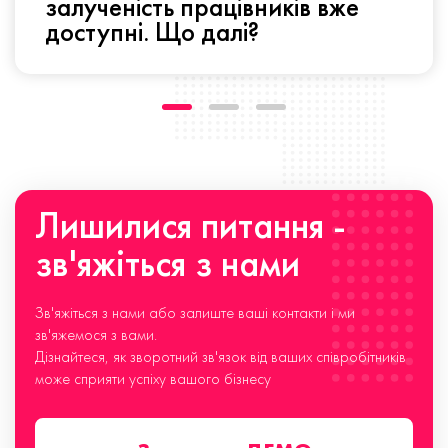
залученість працівників вже
доступні. Що далі?
Лишилися питання -
зв'яжіться з нами
Зв'яжіться з нами або залиште ваші контакти і ми
зв'яжемося з вами.
Дізнайтеся, як зворотний зв'язок від ваших співробітників
може сприяти успіху вашого бізнесу