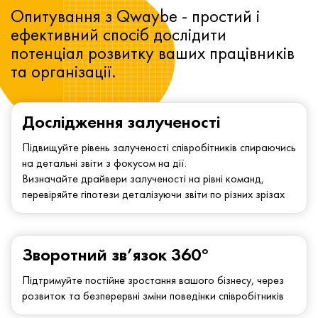
Опитування з Qwaybe - простий і
ефективний спосіб дослідити
потенціал розвитку ваших працівників
та організації.
Дослідження залученості
Підвищуйте рівень залученості співробітників спираючись
на детальні звіти з фокусом на дії.
Визначайте драйвери залученості на рівні команд,
перевіряйте гіпотези деталізуючи звіти по різних зрізах
Зворотний зв’язок 360°
Підтримуйте постійне зростання вашого бізнесу, через
розвиток та безперервні зміни поведінки співробітників