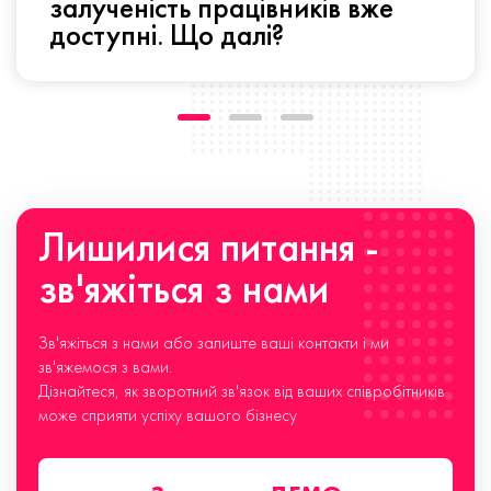
залученість працівників вже
доступні. Що далі?
Лишилися питання -
зв'яжіться з нами
Зв'яжіться з нами або залиште ваші контакти і ми
зв'яжемося з вами.
Дізнайтеся, як зворотний зв'язок від ваших співробітників
може сприяти успіху вашого бізнесу