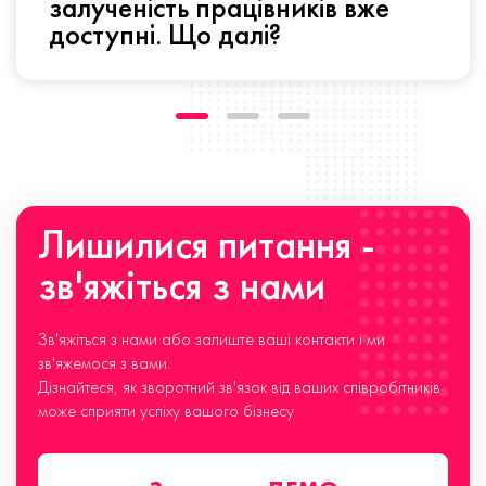
залученість працівників вже
доступні. Що далі?
Лишилися питання -
зв'яжіться з нами
Зв'яжіться з нами або залиште ваші контакти і ми
зв'яжемося з вами.
Дізнайтеся, як зворотний зв'язок від ваших співробітників
може сприяти успіху вашого бізнесу