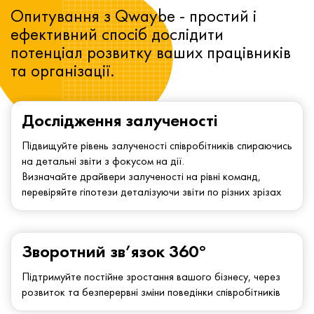
Опитування з Qwaybe - простий і
ефективний спосіб дослідити
потенціал розвитку ваших працівників
та організації.
Дослідження залученості
Підвищуйте рівень залученості співробітників спираючись
на детальні звіти з фокусом на дії.
Визначайте драйвери залученості на рівні команд,
перевіряйте гіпотези деталізуючи звіти по різних зрізах
Зворотний зв’язок 360°
Підтримуйте постійне зростання вашого бізнесу, через
розвиток та безперервні зміни поведінки співробітників