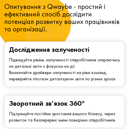
Опитування з Qwaybe - простий і
ефективний спосіб дослідити
потенціал розвитку ваших працівників
та організації.
Дослідження залученості
Підвищуйте рівень залученості співробітників спираючись
на детальні звіти з фокусом на дії.
Визначайте драйвери залученості на рівні команд,
перевіряйте гіпотези деталізуючи звіти по різних зрізах
Зворотний зв’язок 360°
Підтримуйте постійне зростання вашого бізнесу, через
розвиток та безперервні зміни поведінки співробітників