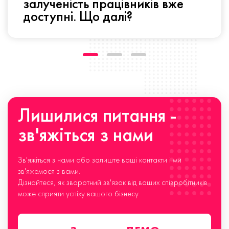
залученість працівників вже
доступні. Що далі?
Лишилися питання -
зв'яжіться з нами
Зв'яжіться з нами або залиште ваші контакти і ми
зв'яжемося з вами.
Дізнайтеся, як зворотний зв'язок від ваших співробітників
може сприяти успіху вашого бізнесу