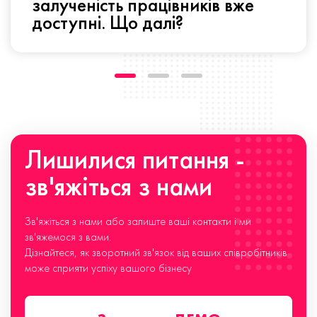
залученість працівників вже
доступні. Що далі?
Лишилися питання -
зв'яжіться з нами
Зв'яжіться з нами або залиште ваші контакти і ми
зв'яжемося з вами.
Дізнайтеся, як зворотний зв'язок від ваших співробітників
може сприяти успіху вашого бізнесу