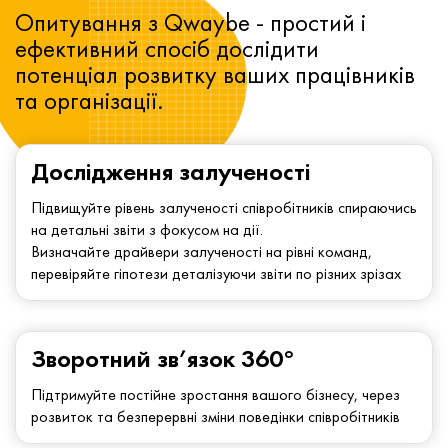
Опитування з Qwaybe - простий і
ефективний спосіб дослідити
потенціал розвитку ваших працівників
та організації.
Дослідження залученості
Підвищуйте рівень залученості співробітників спираючись
на детальні звіти з фокусом на дії.
Визначайте драйвери залученості на рівні команд,
перевіряйте гіпотези деталізуючи звіти по різних зрізах
Зворотний зв’язок 360°
Підтримуйте постійне зростання вашого бізнесу, через
розвиток та безперервні зміни поведінки співробітників