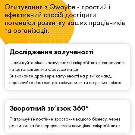
Опитування з Qwaybe - простий і
ефективний спосіб дослідити
потенціал розвитку ваших працівників
та організації.
Дослідження залученості
Підвищуйте рівень залученості співробітників спираючись
на детальні звіти з фокусом на дії.
Визначайте драйвери залученості на рівні команд,
перевіряйте гіпотези деталізуючи звіти по різних зрізах
Зворотний зв’язок 360°
Підтримуйте постійне зростання вашого бізнесу, через
розвиток та безперервні зміни поведінки співробітників