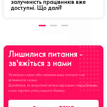
залученість працівників вже
доступні. Що далі?
Лишилися питання -
зв'яжіться з нами
Зв'яжіться з нами або залиште ваші контакти і ми
зв'яжемося з вами.
Дізнайтеся, як зворотний зв'язок від ваших співробітників
може сприяти успіху вашого бізнесу