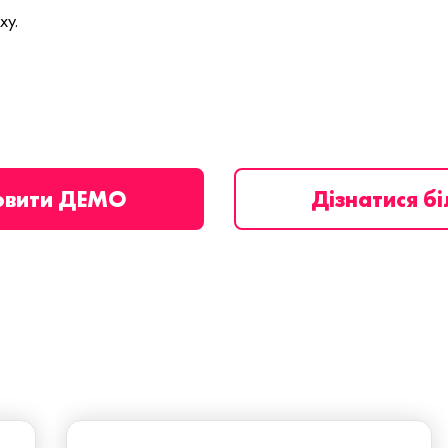
ху.
овити ДЕМО
Дізнатися б