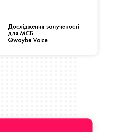
Рез
Дослідження залученості
про 
для МСБ
прац
Qwaybe Voice
Що 