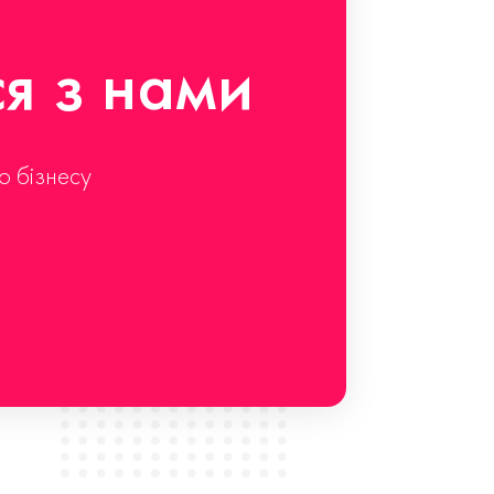
ся з нами
о бізнесу