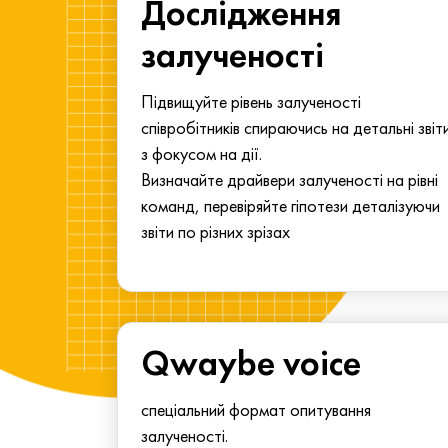
ма для
Дослідження
у
залученості
алу.
Підвищуйте рівень залученості
співробітників спираючись на детальні звіт
з фокусом на дії.
Визначайте драйвери залученості на рівні
команд, перевіряйте гіпотези деталізуючи
звіти по різних зрізах
Qwaybe voice
спеціальний формат опитування
залученості.