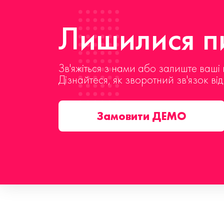
Лишилися пи
Зв'яжіться з нами або залиште ваші 
Дізнайтеся, як зворотний зв'язок ві
Замовити ДЕМО