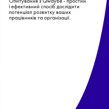
Опитування з Qwaybe - простий
і ефективний спосіб дослідити
потенціал розвитку ваших
працівників та організації.
Ф
о
в