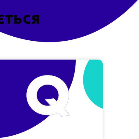
ється