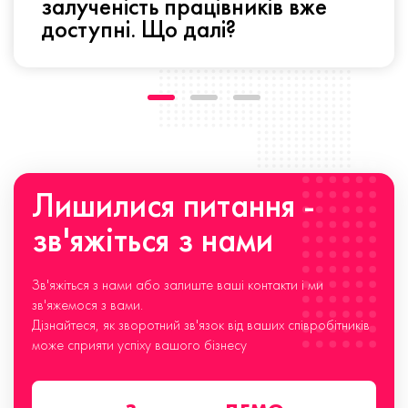
залученість працівників вже
доступні. Що далі?
Лишилися питання -
зв'яжіться з нами
Зв'яжіться з нами або залиште ваші контакти і ми
зв'яжемося з вами.
Дізнайтеся, як зворотний зв'язок від ваших співробітників
може сприяти успіху вашого бізнесу