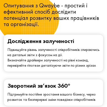
Опитування з Qwaybe - простий і
ефективний спосіб дослідити
потенціал розвитку ваших працівників
та організації.
Дослідження залученості
Підвищуйте рівень залученості співробітників спираючись
на детальні звіти з фокусом на дії.
Визначайте драйвери залученості на рівні команд,
перевіряйте гіпотези деталізуючи звіти по різних зрізах
Зворотний зв’язок 360°
Підтримуйте постійне зростання вашого бізнесу, через
розвиток та безперервні зміни поведінки співробітників