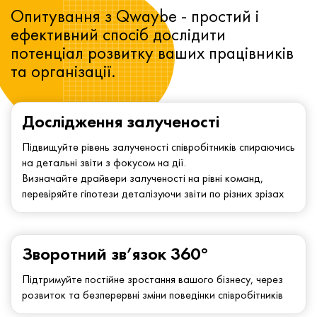
Опитування з Qwaybe - простий і
ефективний спосіб дослідити
потенціал розвитку ваших працівників
та організації.
Дослідження залученості
Підвищуйте рівень залученості співробітників спираючись
на детальні звіти з фокусом на дії.
Визначайте драйвери залученості на рівні команд,
перевіряйте гіпотези деталізуючи звіти по різних зрізах
Зворотний зв’язок 360°
Підтримуйте постійне зростання вашого бізнесу, через
розвиток та безперервні зміни поведінки співробітників