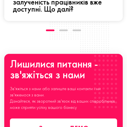
залученість працівників вже
доступні. Що далі?
Лишилися питання -
зв'яжіться з нами
Зв'яжіться з нами або залиште ваші контакти і ми
зв'яжемося з вами.
Дізнайтеся, як зворотний зв'язок від ваших співробітників
може сприяти успіху вашого бізнесу