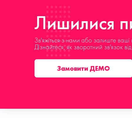
Лишилися пи
Зв'яжіться з нами або залиште ваші 
Дізнайтеся, як зворотний зв'язок ві
Замовити ДЕМО