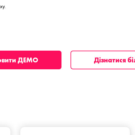
ху.
овити ДЕМО
Дізнатися б