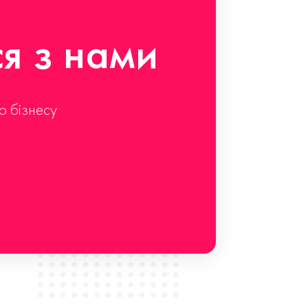
ся з нами
о бізнесу