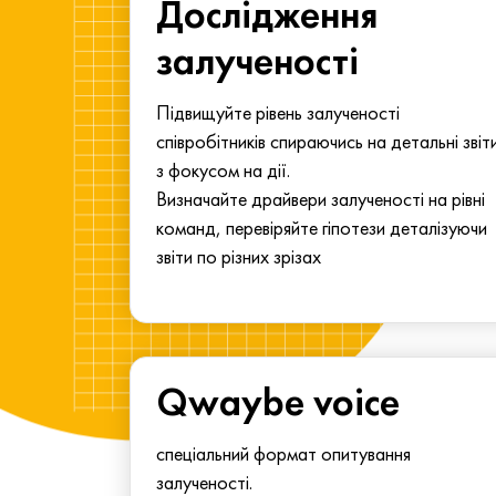
ма для
Дослідження
у
залученості
алу.
Підвищуйте рівень залученості
співробітників спираючись на детальні звіт
з фокусом на дії.
Визначайте драйвери залученості на рівні
команд, перевіряйте гіпотези деталізуючи
звіти по різних зрізах
Qwaybe voice
спеціальний формат опитування
залученості.