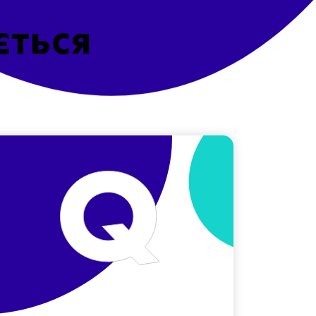
ється