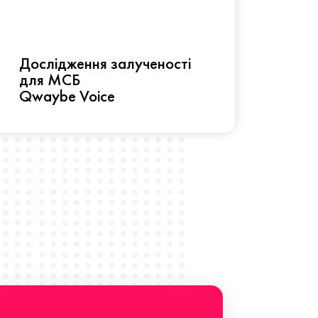
Рез
Дослідження залученості
про 
для МСБ
прац
Qwaybe Voice
Що 