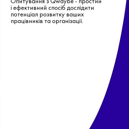
Опитування з Qwaybe - простий
і ефективний спосіб дослідити
потенціал розвитку ваших
працівників та організації.
Ф
о
в