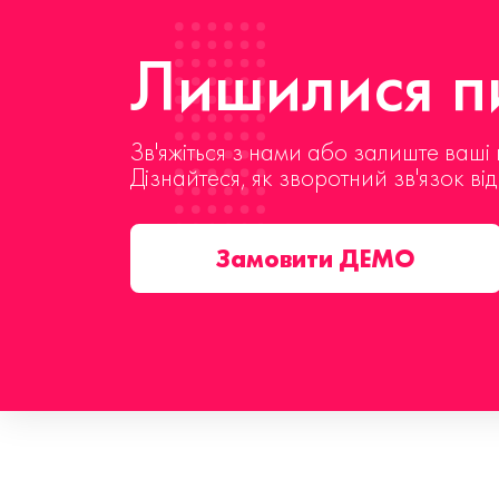
Лишилися пи
Зв'яжіться з нами або залиште ваші 
Дізнайтеся, як зворотний зв'язок ві
Замовити ДЕМО