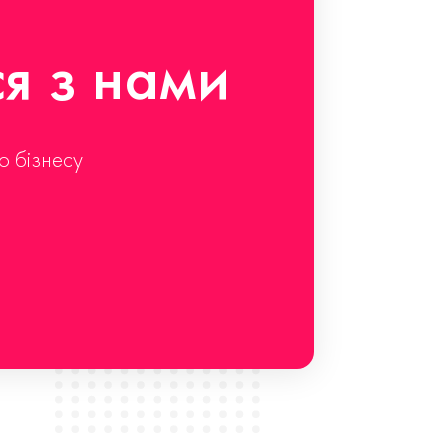
ся з нами
о бізнесу