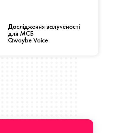
Рез
Дослідження залученості
про 
для МСБ
прац
Qwaybe Voice
Що 