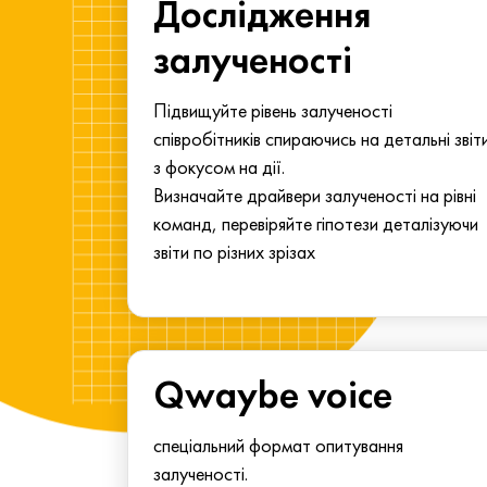
ма для
Дослідження
у
залученості
алу.
Підвищуйте рівень залученості
співробітників спираючись на детальні звіт
з фокусом на дії.
Визначайте драйвери залученості на рівні
команд, перевіряйте гіпотези деталізуючи
звіти по різних зрізах
Qwaybe voice
спеціальний формат опитування
залученості.