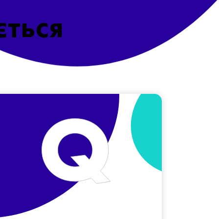
ється