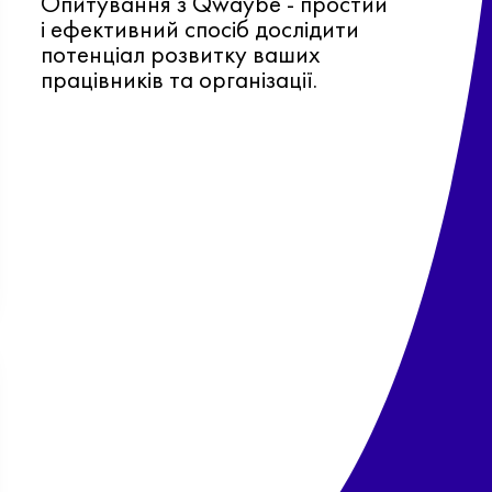
Опитування з Qwaybe - простий
і ефективний спосіб дослідити
потенціал розвитку ваших
працівників та організації.
Ф
о
в