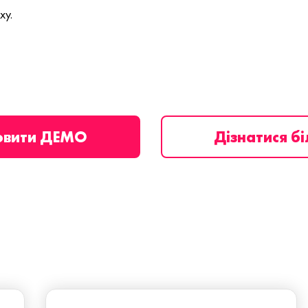
ху.
овити ДЕМО
Дізнатися б