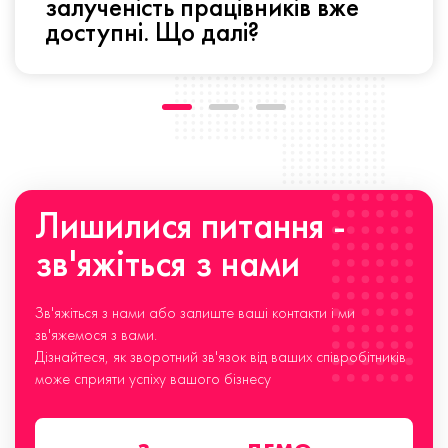
залученість працівників вже
доступні. Що далі?
Лишилися питання -
зв'яжіться з нами
Зв'яжіться з нами або залиште ваші контакти і ми
зв'яжемося з вами.
Дізнайтеся, як зворотний зв'язок від ваших співробітників
може сприяти успіху вашого бізнесу