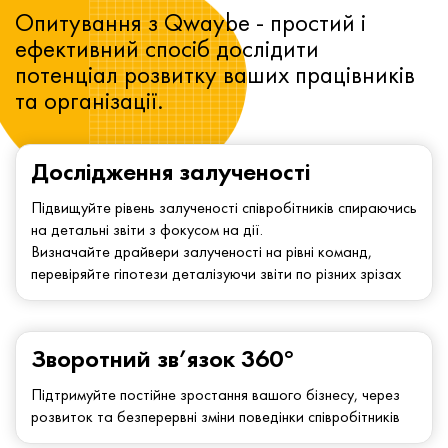
Опитування з Qwaybe - простий і
ефективний спосіб дослідити
потенціал розвитку ваших працівників
та організації.
Дослідження залученості
Підвищуйте рівень залученості співробітників спираючись
на детальні звіти з фокусом на дії.
Визначайте драйвери залученості на рівні команд,
перевіряйте гіпотези деталізуючи звіти по різних зрізах
Зворотний зв’язок 360°
Підтримуйте постійне зростання вашого бізнесу, через
розвиток та безперервні зміни поведінки співробітників