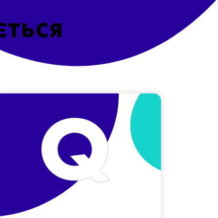
ється