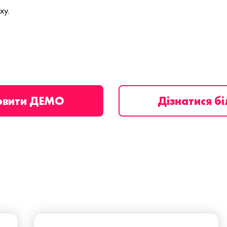
ху.
овити ДЕМО
Дізнатися б