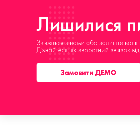
Лишилися пи
Зв'яжіться з нами або залиште ваші 
Дізнайтеся, як зворотний зв'язок ві
Замовити ДЕМО