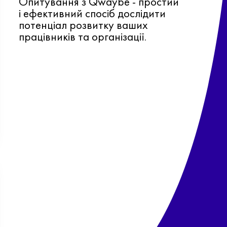
Опитування з Qwaybe - простий
і ефективний спосіб дослідити
потенціал розвитку ваших
працівників та організації.
Ф
о
в