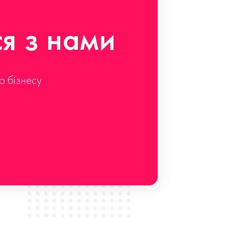
ся з нами
о бізнесу