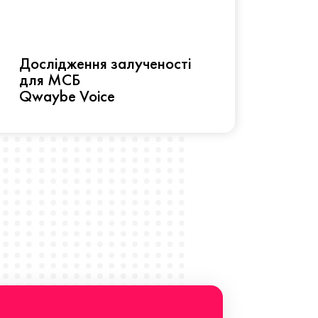
Рез
Дослідження залученості
про 
для МСБ
прац
Qwaybe Voice
Що 