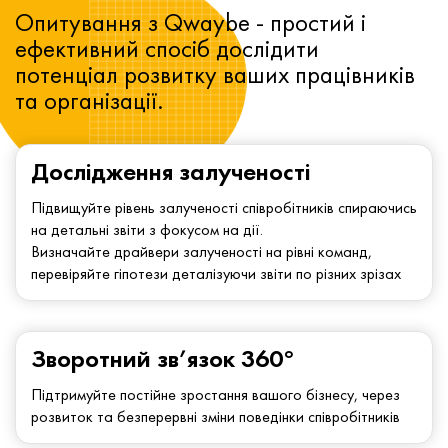
Опитування з Qwaybe - простий і
ефективний спосіб дослідити
потенціал розвитку ваших працівників
та організації.
Дослідження залученості
Підвищуйте рівень залученості співробітників спираючись
на детальні звіти з фокусом на дії.
Визначайте драйвери залученості на рівні команд,
перевіряйте гіпотези деталізуючи звіти по різних зрізах
Зворотний зв’язок 360°
Підтримуйте постійне зростання вашого бізнесу, через
розвиток та безперервні зміни поведінки співробітників