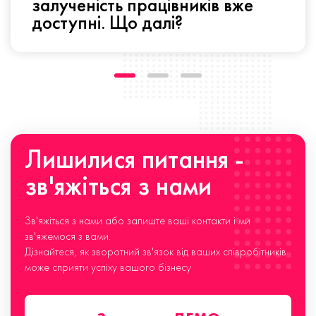
залученість працівників вже
доступні. Що далі?
Лишилися питання -
зв'яжіться з нами
Зв'яжіться з нами або залиште ваші контакти і ми
зв'яжемося з вами.
Дізнайтеся, як зворотний зв'язок від ваших співробітників
може сприяти успіху вашого бізнесу