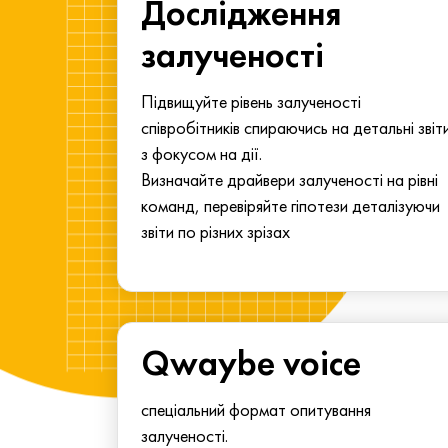
ма для
Дослідження
у
залученості
алу.
Підвищуйте рівень залученості
співробітників спираючись на детальні звіт
з фокусом на дії.
Визначайте драйвери залученості на рівні
команд, перевіряйте гіпотези деталізуючи
звіти по різних зрізах
Qwaybe voice
спеціальний формат опитування
залученості.