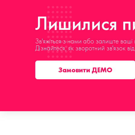
Лишилися пи
Зв'яжіться з нами або залиште ваші 
Дізнайтеся, як зворотний зв'язок ві
Замовити ДЕМО