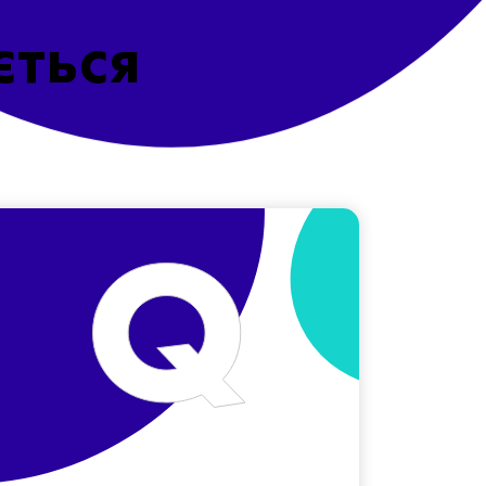
ється