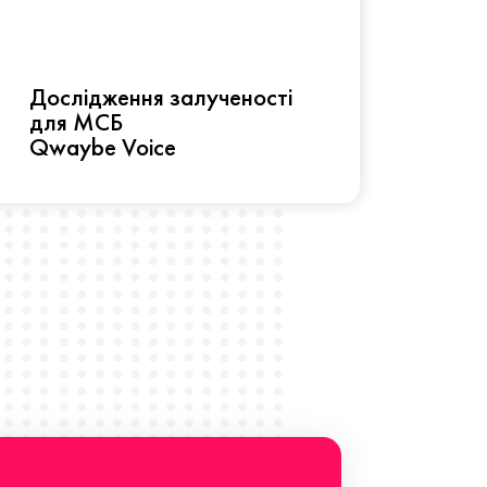
Рез
Дослідження залученості
про 
для МСБ
прац
Qwaybe Voice
Що 