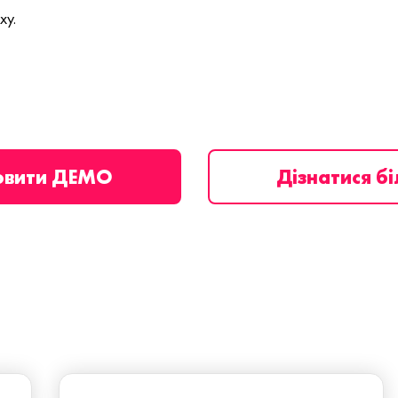
ху.
овити ДЕМО
Дізнатися б