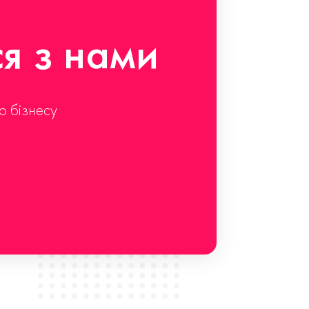
ся з нами
о бізнесу