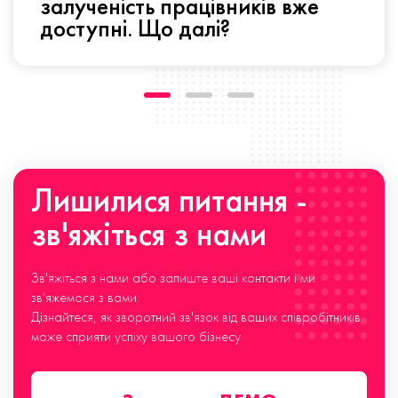
залученість працівників вже
доступні. Що далі?
Лишилися питання -
зв'яжіться з нами
Зв'яжіться з нами або залиште ваші контакти і ми
зв'яжемося з вами.
Дізнайтеся, як зворотний зв'язок від ваших співробітників
може сприяти успіху вашого бізнесу