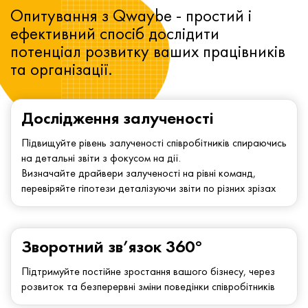
Опитування з Qwaybe - простий і
ефективний спосіб дослідити
потенціал розвитку ваших працівників
та організації.
Дослідження залученості
Підвищуйте рівень залученості співробітників спираючись
на детальні звіти з фокусом на дії.
Визначайте драйвери залученості на рівні команд,
перевіряйте гіпотези деталізуючи звіти по різних зрізах
Зворотний зв’язок 360°
Підтримуйте постійне зростання вашого бізнесу, через
розвиток та безперервні зміни поведінки співробітників