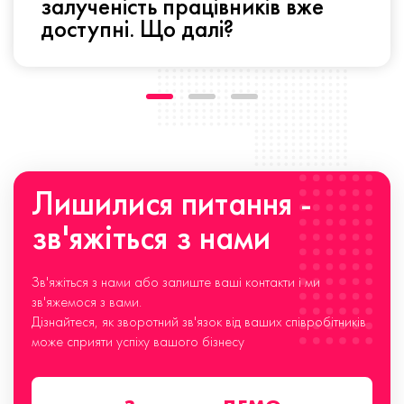
залученість працівників вже
доступні. Що далі?
Лишилися питання -
зв'яжіться з нами
Зв'яжіться з нами або залиште ваші контакти і ми
зв'яжемося з вами.
Дізнайтеся, як зворотний зв'язок від ваших співробітників
може сприяти успіху вашого бізнесу