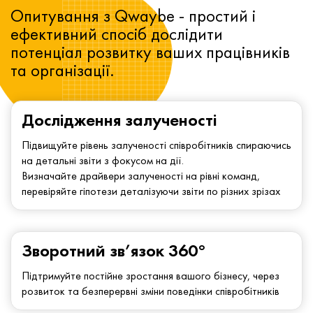
Опитування з Qwaybe - простий і
ефективний спосіб дослідити
потенціал розвитку ваших працівників
та організації.
Дослідження залученості
Підвищуйте рівень залученості співробітників спираючись
на детальні звіти з фокусом на дії.
Визначайте драйвери залученості на рівні команд,
перевіряйте гіпотези деталізуючи звіти по різних зрізах
Зворотний зв’язок 360°
Підтримуйте постійне зростання вашого бізнесу, через
розвиток та безперервні зміни поведінки співробітників