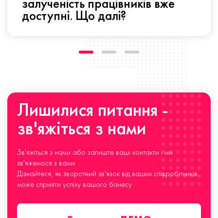
залученість працівників вже
доступні. Що далі?
Лишилися питання -
зв'яжіться з нами
Зв'яжіться з нами або залиште ваші контакти і ми
зв'яжемося з вами.
Дізнайтеся, як зворотний зв'язок від ваших співробітників
може сприяти успіху вашого бізнесу