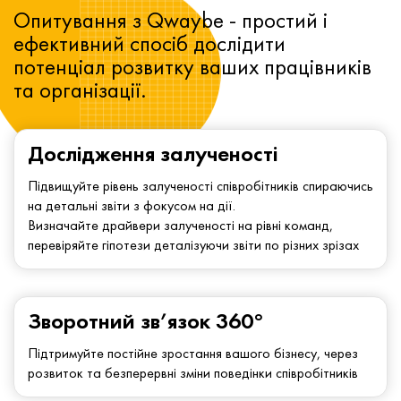
Опитування з Qwaybe - простий і
ефективний спосіб дослідити
потенціал розвитку ваших працівників
та організації.
Дослідження залученості
Підвищуйте рівень залученості співробітників спираючись
на детальні звіти з фокусом на дії.
Визначайте драйвери залученості на рівні команд,
перевіряйте гіпотези деталізуючи звіти по різних зрізах
Зворотний зв’язок 360°
Підтримуйте постійне зростання вашого бізнесу, через
розвиток та безперервні зміни поведінки співробітників