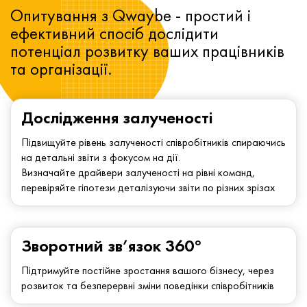
Опитування з Qwaybe - простий і
ефективний спосіб дослідити
потенціал розвитку ваших працівників
та організації.
Дослідження залученості
Підвищуйте рівень залученості співробітників спираючись
на детальні звіти з фокусом на дії.
Визначайте драйвери залученості на рівні команд,
перевіряйте гіпотези деталізуючи звіти по різних зрізах
Зворотний зв’язок 360°
Підтримуйте постійне зростання вашого бізнесу, через
розвиток та безперервні зміни поведінки співробітників