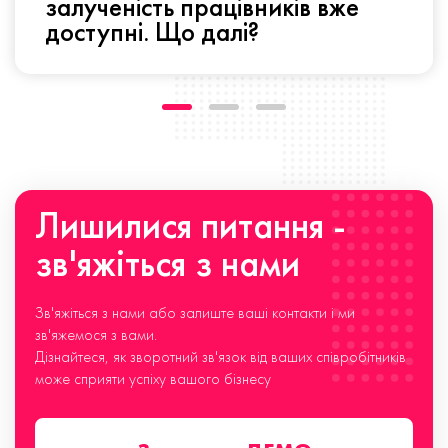
залученість працівників вже
доступні. Що далі?
Лишилися питання -
зв'яжіться з нами
Зв'яжіться з нами або залиште ваші контакти і ми
зв'яжемося з вами.
Дізнайтеся, як зворотний зв'язок від ваших співробітників
може сприяти успіху вашого бізнесу