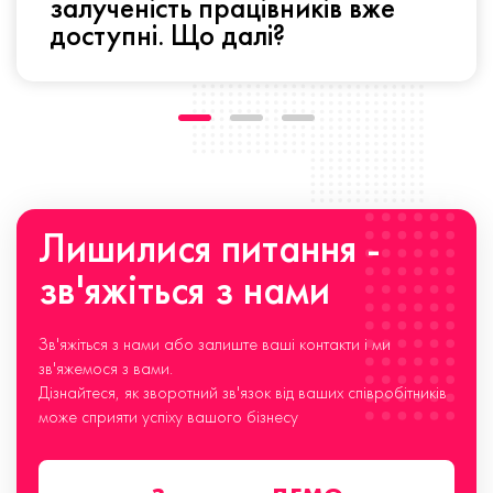
залученість працівників вже
доступні. Що далі?
Лишилися питання -
зв'яжіться з нами
Зв'яжіться з нами або залиште ваші контакти і ми
зв'яжемося з вами.
Дізнайтеся, як зворотний зв'язок від ваших співробітників
може сприяти успіху вашого бізнесу