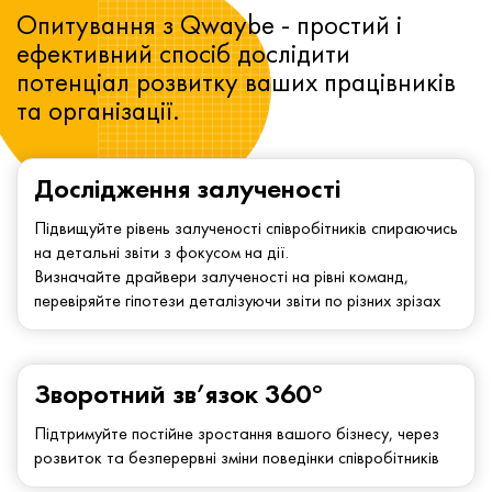
Опитування з Qwaybe - простий і
ефективний спосіб дослідити
потенціал розвитку ваших працівників
та організації.
Дослідження залученості
Підвищуйте рівень залученості співробітників спираючись
на детальні звіти з фокусом на дії.
Визначайте драйвери залученості на рівні команд,
перевіряйте гіпотези деталізуючи звіти по різних зрізах
Зворотний зв’язок 360°
Підтримуйте постійне зростання вашого бізнесу, через
розвиток та безперервні зміни поведінки співробітників