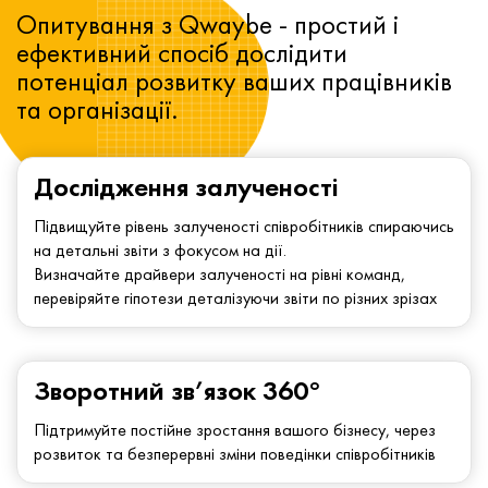
Опитування з Qwaybe - простий і
ефективний спосіб дослідити
потенціал розвитку ваших працівників
та організації.
Дослідження залученості
Підвищуйте рівень залученості співробітників спираючись
на детальні звіти з фокусом на дії.
Визначайте драйвери залученості на рівні команд,
перевіряйте гіпотези деталізуючи звіти по різних зрізах
Зворотний зв’язок 360°
Підтримуйте постійне зростання вашого бізнесу, через
розвиток та безперервні зміни поведінки співробітників