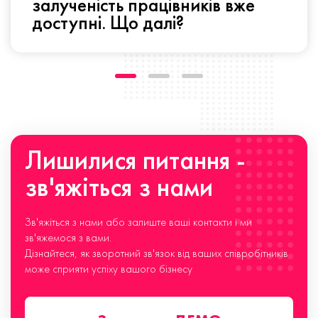
залученість працівників вже
доступні. Що далі?
Лишилися питання -
зв'яжіться з нами
Зв'яжіться з нами або залиште ваші контакти і ми
зв'яжемося з вами.
Дізнайтеся, як зворотний зв'язок від ваших співробітників
може сприяти успіху вашого бізнесу