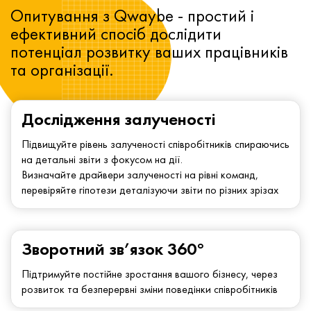
Опитування з Qwaybe - простий і
ефективний спосіб дослідити
потенціал розвитку ваших працівників
та організації.
Дослідження залученості
Підвищуйте рівень залученості співробітників спираючись
на детальні звіти з фокусом на дії.
Визначайте драйвери залученості на рівні команд,
перевіряйте гіпотези деталізуючи звіти по різних зрізах
Зворотний зв’язок 360°
Підтримуйте постійне зростання вашого бізнесу, через
розвиток та безперервні зміни поведінки співробітників