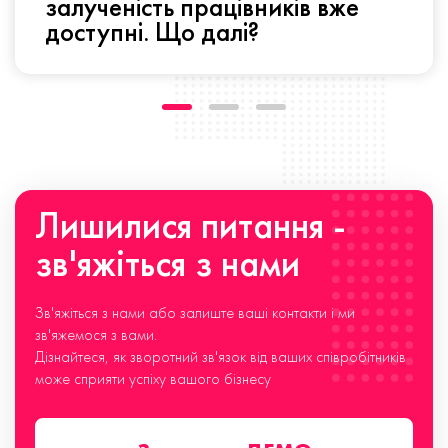
залученість працівників вже
доступні. Що далі?
Лишилися питання -
зв'яжіться з нами
Зв'яжіться з нами або залиште ваші контакти і ми
зв'яжемося з вами.
Дізнайтеся, як зворотний зв'язок від ваших співробітників
може сприяти успіху вашого бізнесу