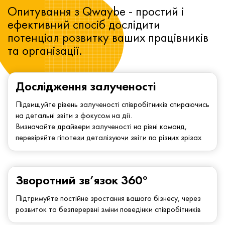
Опитування з Qwaybe - простий і
ефективний спосіб дослідити
потенціал розвитку ваших працівників
та організації.
Дослідження залученості
Підвищуйте рівень залученості співробітників спираючись
на детальні звіти з фокусом на дії.
Визначайте драйвери залученості на рівні команд,
перевіряйте гіпотези деталізуючи звіти по різних зрізах
Зворотний зв’язок 360°
Підтримуйте постійне зростання вашого бізнесу, через
розвиток та безперервні зміни поведінки співробітників