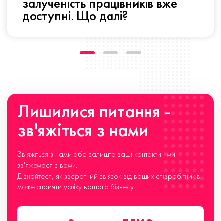
залученість працівників вже
доступні. Що далі?
Лишилися питання -
зв'яжіться з нами
Зв'яжіться з нами або залиште ваші контакти і ми
зв'яжемося з вами.
Дізнайтеся, як зворотний зв'язок від ваших співробітників
може сприяти успіху вашого бізнесу