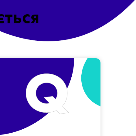
ється