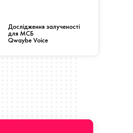
Рез
Дослідження залученості
про 
для МСБ
прац
Qwaybe Voice
Що 