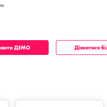
ху.
овити ДЕМО
Дізнатися б