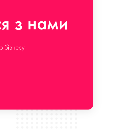
ся з нами
о бізнесу