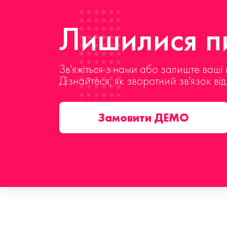
Лишилися пи
Зв'яжіться з нами або залиште ваші 
Дізнайтеся, як зворотний зв'язок ві
Замовити ДЕМО