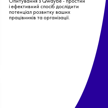
Опитування з Qwaybe - простий
і ефективний спосіб дослідити
потенціал розвитку ваших
працівників та організації.
Ф
о
в