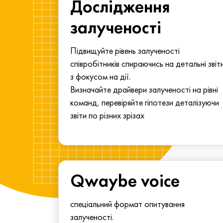
ма для
Дослідження
у
залученості
алу.
Підвищуйте рівень залученості
співробітників спираючись на детальні звіт
з фокусом на дії.
Визначайте драйвери залученості на рівні
команд, перевіряйте гіпотези деталізуючи
звіти по різних зрізах
Qwaybe voice
спеціальний формат опитування
залученості.