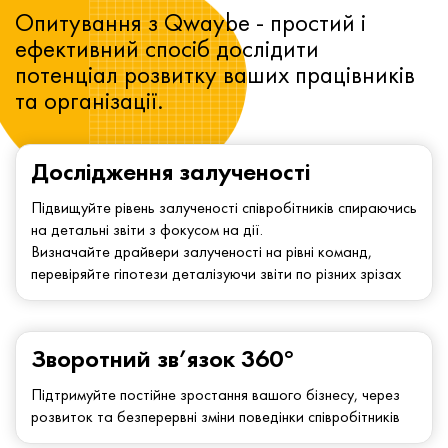
Опитування з Qwaybe - простий і
ефективний спосіб дослідити
потенціал розвитку ваших працівників
та організації.
Дослідження залученості
Підвищуйте рівень залученості співробітників спираючись
на детальні звіти з фокусом на дії.
Визначайте драйвери залученості на рівні команд,
перевіряйте гіпотези деталізуючи звіти по різних зрізах
Зворотний зв’язок 360°
Підтримуйте постійне зростання вашого бізнесу, через
розвиток та безперервні зміни поведінки співробітників