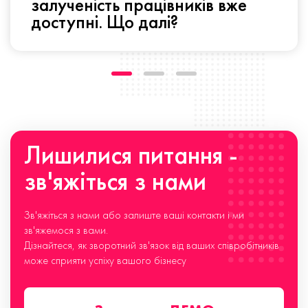
залученість працівників вже
доступні. Що далі?
Лишилися питання -
зв'яжіться з нами
Зв'яжіться з нами або залиште ваші контакти і ми
зв'яжемося з вами.
Дізнайтеся, як зворотний зв'язок від ваших співробітників
може сприяти успіху вашого бізнесу