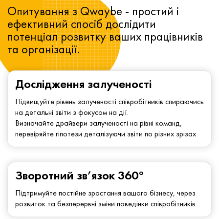
Опитування з Qwaybe - простий і
ефективний спосіб дослідити
потенціал розвитку ваших працівників
та організації.
Дослідження залученості
Підвищуйте рівень залученості співробітників спираючись
на детальні звіти з фокусом на дії.
Визначайте драйвери залученості на рівні команд,
перевіряйте гіпотези деталізуючи звіти по різних зрізах
Зворотний зв’язок 360°
Підтримуйте постійне зростання вашого бізнесу, через
розвиток та безперервні зміни поведінки співробітників