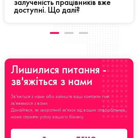
залученість працівників вже
доступні. Що далі?
Лишилися питання -
зв'яжіться з нами
Зв'яжіться з нами або залиште ваші контакти і ми
зв'яжемося з вами.
Дізнайтеся, як зворотний зв'язок від ваших співробітників
може сприяти успіху вашого бізнесу