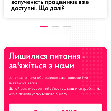
залученість працівників вже
доступні. Що далі?
Лишилися питання -
зв'яжіться з нами
Зв'яжіться з нами або залиште ваші контакти і ми
зв'яжемося з вами.
Дізнайтеся, як зворотний зв'язок від ваших співробітників
може сприяти успіху вашого бізнесу