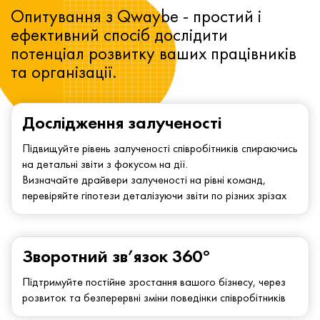
Опитування з Qwaybe - простий і
ефективний спосіб дослідити
потенціал розвитку ваших працівників
та організації.
Дослідження залученості
Підвищуйте рівень залученості співробітників спираючись
на детальні звіти з фокусом на дії.
Визначайте драйвери залученості на рівні команд,
перевіряйте гіпотези деталізуючи звіти по різних зрізах
Зворотний зв’язок 360°
Підтримуйте постійне зростання вашого бізнесу, через
розвиток та безперервні зміни поведінки співробітників