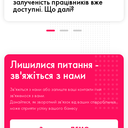
залученість працівників вже
доступні. Що далі?
Лишилися питання -
зв'яжіться з нами
Зв'яжіться з нами або залиште ваші контакти і ми
зв'яжемося з вами.
Дізнайтеся, як зворотний зв'язок від ваших співробітників
може сприяти успіху вашого бізнесу