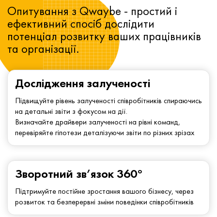
Опитування з Qwaybe - простий і
ефективний спосіб дослідити
потенціал розвитку ваших працівників
та організації.
Дослідження залученості
Підвищуйте рівень залученості співробітників спираючись
на детальні звіти з фокусом на дії.
Визначайте драйвери залученості на рівні команд,
перевіряйте гіпотези деталізуючи звіти по різних зрізах
Зворотний зв’язок 360°
Підтримуйте постійне зростання вашого бізнесу, через
розвиток та безперервні зміни поведінки співробітників