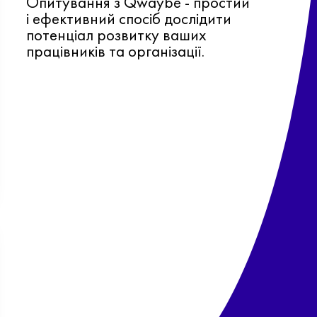
Опитування з Qwaybe - простий
і ефективний спосіб дослідити
потенціал розвитку ваших
працівників та організації.
Ф
о
в