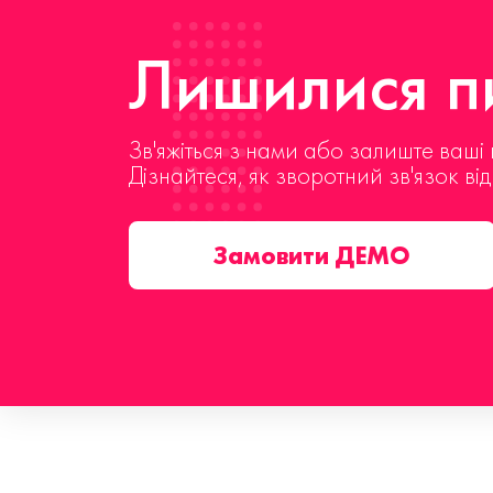
Лишилися пи
Зв'яжіться з нами або залиште ваші 
Дізнайтеся, як зворотний зв'язок ві
Замовити ДЕМО