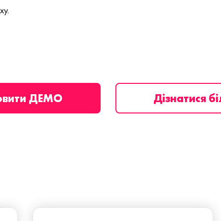
ху.
овити ДЕМО
Дізнатися б