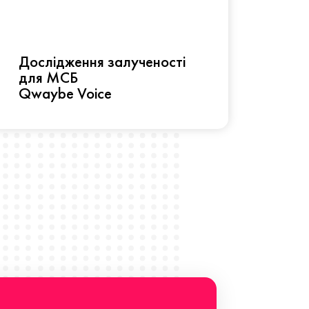
Рез
Дослідження залученості
про 
для МСБ
прац
Qwaybe Voice
Що 