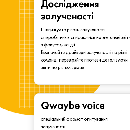
ма для
Дослідження
у
залученості
алу.
Підвищуйте рівень залученості
співробітників спираючись на детальні звіт
з фокусом на дії.
Визначайте драйвери залученості на рівні
команд, перевіряйте гіпотези деталізуючи
звіти по різних зрізах
Qwaybe voice
спеціальний формат опитування
залученості.