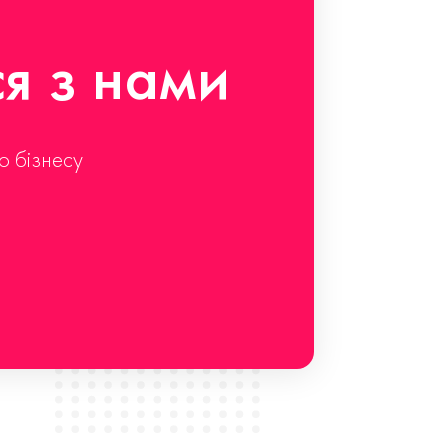
ся з нами
о бізнесу