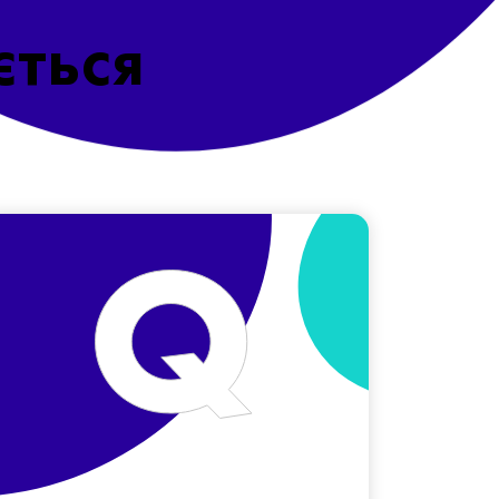
ється