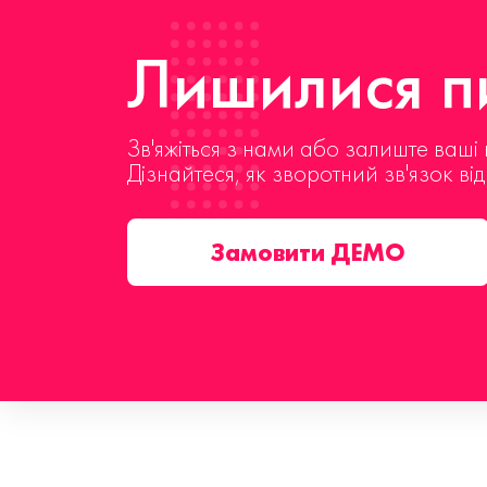
Лишилися пи
Зв'яжіться з нами або залиште ваші 
Дізнайтеся, як зворотний зв'язок ві
Замовити ДЕМО