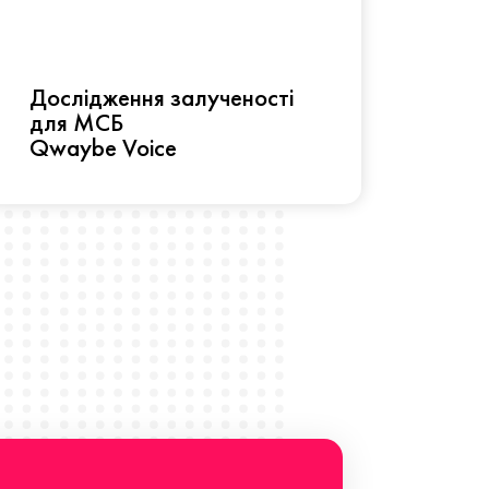
Рез
Дослідження залученості
про 
для МСБ
прац
Qwaybe Voice
Що 