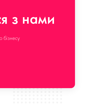
ся з нами
о бізнесу