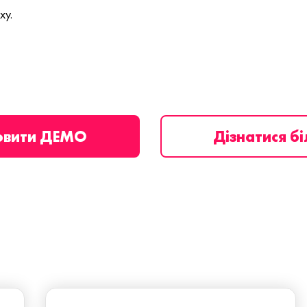
ху.
овити ДЕМО
Дізнатися б