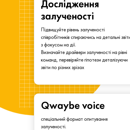
ма для
Дослідження
у
залученості
алу.
Підвищуйте рівень залученості
співробітників спираючись на детальні звіт
з фокусом на дії.
Визначайте драйвери залученості на рівні
команд, перевіряйте гіпотези деталізуючи
звіти по різних зрізах
Qwaybe voice
спеціальний формат опитування
залученості.