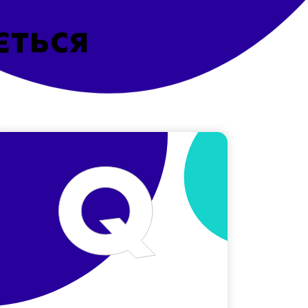
ється