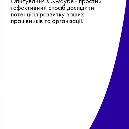
Опитування з Qwaybe - простий
і ефективний спосіб дослідити
потенціал розвитку ваших
працівників та організації.
Ф
о
в