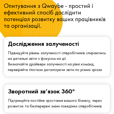
Опитування з Qwaybe - простий і
ефективний спосіб дослідити
потенціал розвитку ваших працівників
та організації.
Дослідження залученості
Підвищуйте рівень залученості співробітників спираючись
на детальні звіти з фокусом на дії.
Визначайте драйвери залученості на рівні команд,
перевіряйте гіпотези деталізуючи звіти по різних зрізах
Зворотний зв’язок 360°
Підтримуйте постійне зростання вашого бізнесу, через
розвиток та безперервні зміни поведінки співробітників