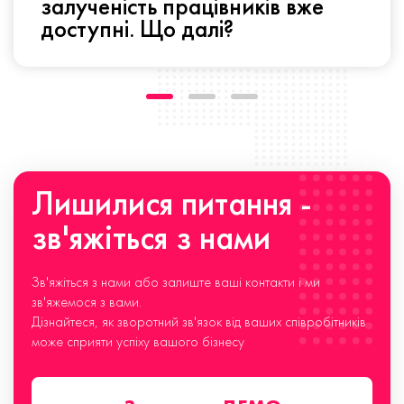
залученість працівників вже
доступні. Що далі?
Лишилися питання -
зв'яжіться з нами
Зв'яжіться з нами або залиште ваші контакти і ми
зв'яжемося з вами.
Дізнайтеся, як зворотний зв'язок від ваших співробітників
може сприяти успіху вашого бізнесу