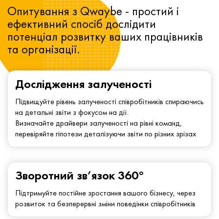
Опитування з Qwaybe - простий і
ефективний спосіб дослідити
потенціал розвитку ваших працівників
та організації.
Дослідження залученості
Підвищуйте рівень залученості співробітників спираючись
на детальні звіти з фокусом на дії.
Визначайте драйвери залученості на рівні команд,
перевіряйте гіпотези деталізуючи звіти по різних зрізах
Зворотний зв’язок 360°
Підтримуйте постійне зростання вашого бізнесу, через
розвиток та безперервні зміни поведінки співробітників