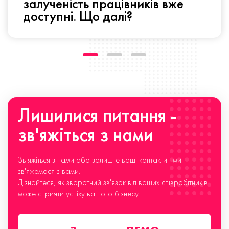
залученість працівників вже
доступні. Що далі?
Лишилися питання -
зв'яжіться з нами
Зв'яжіться з нами або залиште ваші контакти і ми
зв'яжемося з вами.
Дізнайтеся, як зворотний зв'язок від ваших співробітників
може сприяти успіху вашого бізнесу