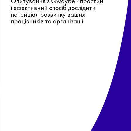
Опитування з Qwaybe - простий
і ефективний спосіб дослідити
потенціал розвитку ваших
працівників та організації.
Ф
о
в