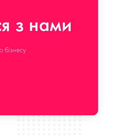
ся з нами
о бізнесу