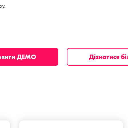
ху.
овити ДЕМО
Дізнатися б