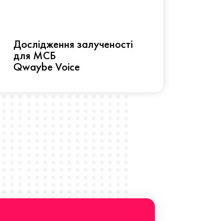
Рез
Дослідження залученості
про 
для МСБ
прац
Qwaybe Voice
Що 