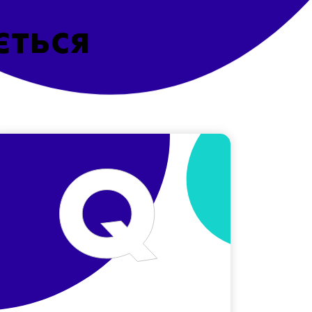
ється