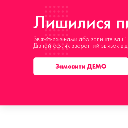
Лишилися пи
Зв'яжіться з нами або залиште ваші 
Дізнайтеся, як зворотний зв'язок ві
Замовити ДЕМО