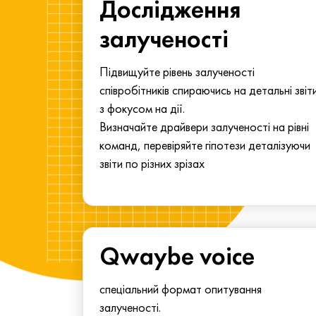
ма для
Дослідження
у
залученості
алу.
Підвищуйте рівень залученості
співробітників спираючись на детальні звіт
з фокусом на дії.
Визначайте драйвери залученості на рівні
команд, перевіряйте гіпотези деталізуючи
звіти по різних зрізах
Qwaybe voice
спеціальний формат опитування
залученості.