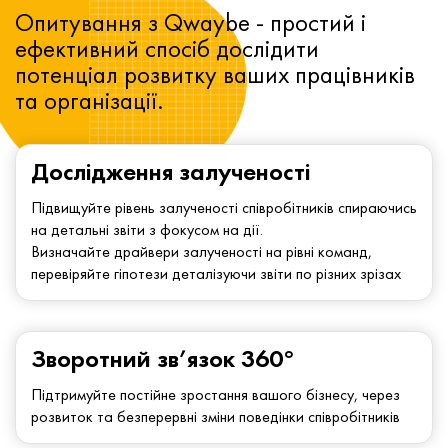
Опитування з Qwaybe - простий і
ефективний спосіб дослідити
потенціал розвитку ваших працівників
та організації.
Дослідження залученості
Підвищуйте рівень залученості співробітників спираючись
на детальні звіти з фокусом на дії.
Визначайте драйвери залученості на рівні команд,
перевіряйте гіпотези деталізуючи звіти по різних зрізах
Зворотний зв’язок 360°
Підтримуйте постійне зростання вашого бізнесу, через
розвиток та безперервні зміни поведінки співробітників