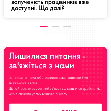
залученість працівників вже
доступні. Що далі?
Лишилися питання -
зв'яжіться з нами
Зв'яжіться з нами або залиште ваші контакти і ми
зв'яжемося з вами.
Дізнайтеся, як зворотний зв'язок від ваших співробітників
може сприяти успіху вашого бізнесу