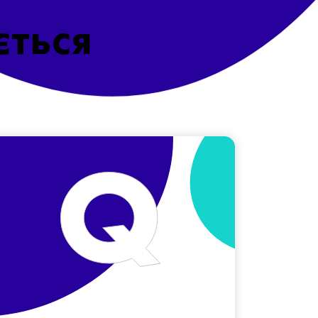
ється