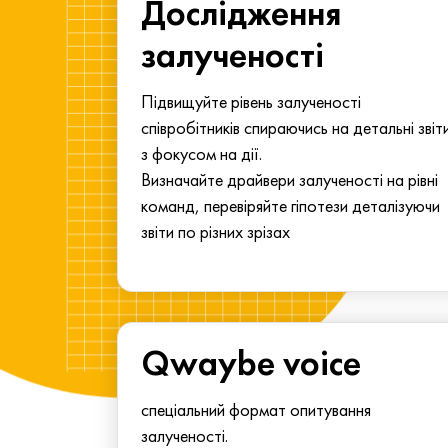
ма для
Дослідження
у
залученості
алу.
Підвищуйте рівень залученості
співробітників спираючись на детальні звіт
з фокусом на дії.
Визначайте драйвери залученості на рівні
команд, перевіряйте гіпотези деталізуючи
звіти по різних зрізах
Qwaybe voice
спеціальний формат опитування
залученості.