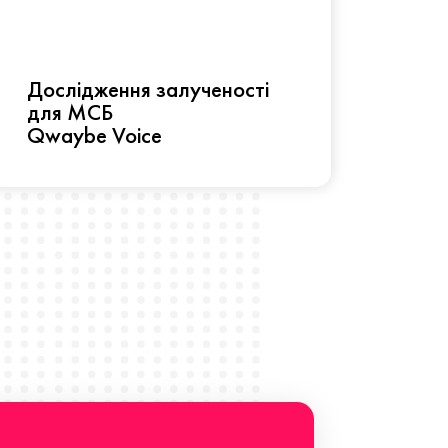
Рез
Дослідження залученості
про 
для МСБ
прац
Qwaybe Voice
Що 