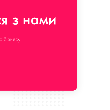
ся з нами
о бізнесу