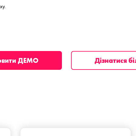
ху.
овити ДЕМО
Дізнатися б