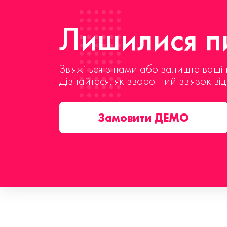
Лишилися пи
Зв'яжіться з нами або залиште ваші 
Дізнайтеся, як зворотний зв'язок ві
Замовити ДЕМО