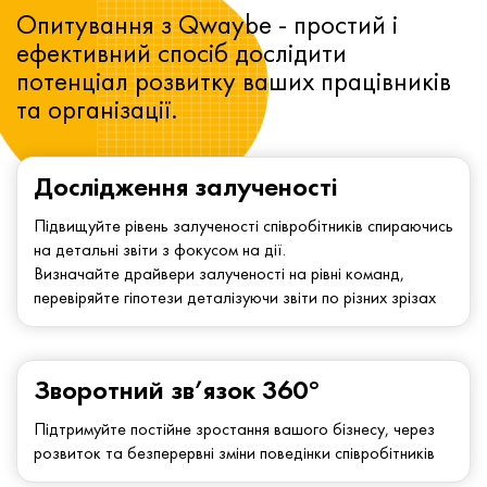
Опитування з Qwaybe - простий і
ефективний спосіб дослідити
потенціал розвитку ваших працівників
та організації.
Дослідження залученості
Підвищуйте рівень залученості співробітників спираючись
на детальні звіти з фокусом на дії.
Визначайте драйвери залученості на рівні команд,
перевіряйте гіпотези деталізуючи звіти по різних зрізах
Зворотний зв’язок 360°
Підтримуйте постійне зростання вашого бізнесу, через
розвиток та безперервні зміни поведінки співробітників