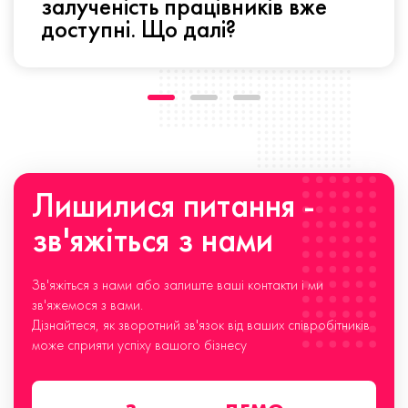
залученість працівників вже
доступні. Що далі?
Лишилися питання -
зв'яжіться з нами
Зв'яжіться з нами або залиште ваші контакти і ми
зв'яжемося з вами.
Дізнайтеся, як зворотний зв'язок від ваших співробітників
може сприяти успіху вашого бізнесу