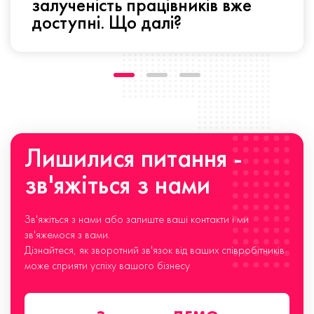
залученість працівників вже
доступні. Що далі?
Лишилися питання -
зв'яжіться з нами
Зв'яжіться з нами або залиште ваші контакти і ми
зв'яжемося з вами.
Дізнайтеся, як зворотний зв'язок від ваших співробітників
може сприяти успіху вашого бізнесу