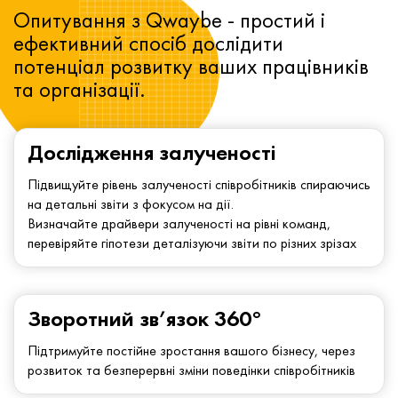
Опитування з Qwaybe - простий і
ефективний спосіб дослідити
потенціал розвитку ваших працівників
та організації.
Дослідження залученості
Підвищуйте рівень залученості співробітників спираючись
на детальні звіти з фокусом на дії.
Визначайте драйвери залученості на рівні команд,
перевіряйте гіпотези деталізуючи звіти по різних зрізах
Зворотний зв’язок 360°
Підтримуйте постійне зростання вашого бізнесу, через
розвиток та безперервні зміни поведінки співробітників