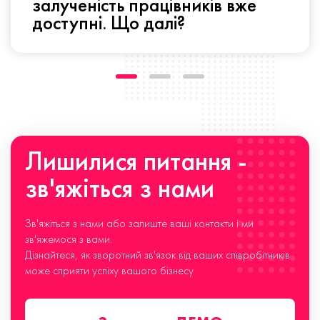
залученість працівників вже
доступні. Що далі?
Лишилися питання -
зв'яжіться з нами
Зв'яжіться з нами або залиште ваші контакти і ми
зв'яжемося з вами.
Дізнайтеся, як зворотний зв'язок від ваших співробітників
може сприяти успіху вашого бізнесу