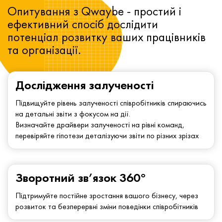
Опитування з Qwaybe - простий і
ефективний спосіб дослідити
потенціал розвитку ваших працівників
та організації.
Дослідження залученості
Підвищуйте рівень залученості співробітників спираючись
на детальні звіти з фокусом на дії.
Визначайте драйвери залученості на рівні команд,
перевіряйте гіпотези деталізуючи звіти по різних зрізах
Зворотний зв’язок 360°
Підтримуйте постійне зростання вашого бізнесу, через
розвиток та безперервні зміни поведінки співробітників