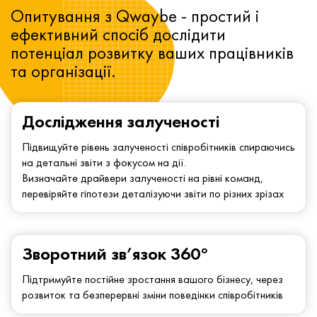
Опитування з Qwaybe - простий і
ефективний спосіб дослідити
потенціал розвитку ваших працівників
та організації.
Дослідження залученості
Підвищуйте рівень залученості співробітників спираючись
на детальні звіти з фокусом на дії.
Визначайте драйвери залученості на рівні команд,
перевіряйте гіпотези деталізуючи звіти по різних зрізах
Зворотний зв’язок 360°
Підтримуйте постійне зростання вашого бізнесу, через
розвиток та безперервні зміни поведінки співробітників