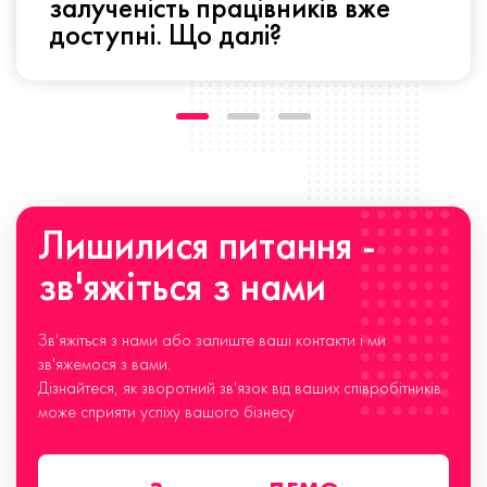
залученість працівників вже
доступні. Що далі?
Лишилися питання -
зв'яжіться з нами
Зв'яжіться з нами або залиште ваші контакти і ми
зв'яжемося з вами.
Дізнайтеся, як зворотний зв'язок від ваших співробітників
може сприяти успіху вашого бізнесу