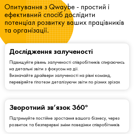
Опитування з Qwaybe - простий і
ефективний спосіб дослідити
потенціал розвитку ваших працівників
та організації.
Дослідження залученості
Підвищуйте рівень залученості співробітників спираючись
на детальні звіти з фокусом на дії.
Визначайте драйвери залученості на рівні команд,
перевіряйте гіпотези деталізуючи звіти по різних зрізах
Зворотний зв’язок 360°
Підтримуйте постійне зростання вашого бізнесу, через
розвиток та безперервні зміни поведінки співробітників