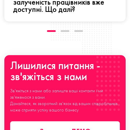
залученість працівників вже
доступні. Що далі?
Лишилися питання -
зв'яжіться з нами
Зв'яжіться з нами або залиште ваші контакти і ми
зв'яжемося з вами.
Дізнайтеся, як зворотний зв'язок від ваших співробітників
може сприяти успіху вашого бізнесу