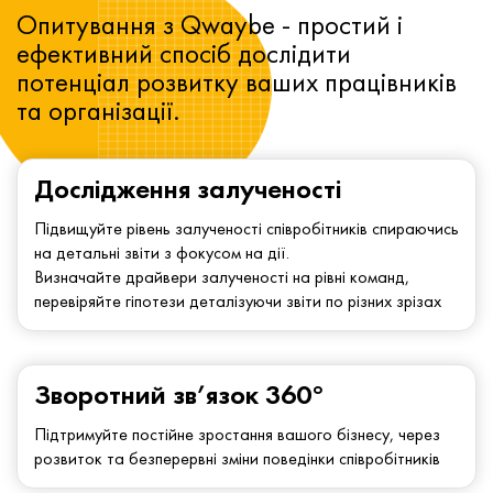
Опитування з Qwaybe - простий і
ефективний спосіб дослідити
потенціал розвитку ваших працівників
та організації.
Дослідження залученості
Підвищуйте рівень залученості співробітників спираючись
на детальні звіти з фокусом на дії.
Визначайте драйвери залученості на рівні команд,
перевіряйте гіпотези деталізуючи звіти по різних зрізах
Зворотний зв’язок 360°
Підтримуйте постійне зростання вашого бізнесу, через
розвиток та безперервні зміни поведінки співробітників