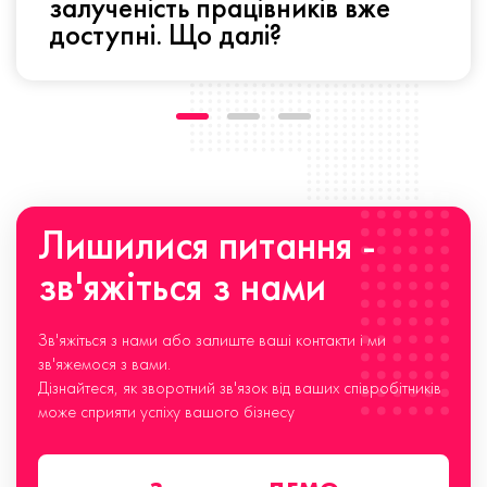
залученість працівників вже
доступні. Що далі?
Лишилися питання -
зв'яжіться з нами
Зв'яжіться з нами або залиште ваші контакти і ми
зв'яжемося з вами.
Дізнайтеся, як зворотний зв'язок від ваших співробітників
може сприяти успіху вашого бізнесу